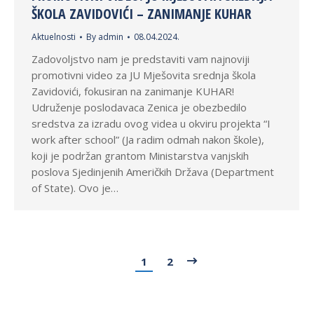
ŠKOLA ZAVIDOVIĆI – ZANIMANJE KUHAR
Aktuelnosti
By
admin
08.04.2024.
Zadovoljstvo nam je predstaviti vam najnoviji
promotivni video za JU Mješovita srednja škola
Zavidovići, fokusiran na zanimanje KUHAR!
Udruženje poslodavaca Zenica je obezbedilo
sredstva za izradu ovog videa u okviru projekta “I
work after school” (Ja radim odmah nakon škole),
koji je podržan grantom Ministarstva vanjskih
poslova Sjedinjenih Američkih Država (Department
of State). Ovo je…
1
2