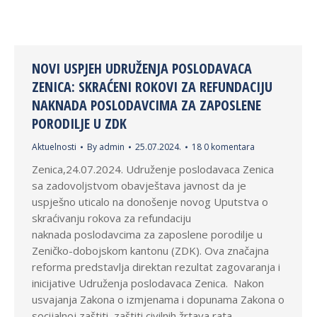
NOVI USPJEH UDRUŽENJA POSLODAVACA
ZENICA: SKRAĆENI ROKOVI ZA REFUNDACIJU
NAKNADA POSLODAVCIMA ZA ZAPOSLENE
PORODILJE U ZDK
Aktuelnosti
By
admin
25.07.2024.
18 0 komentara
Zenica,24.07.2024. Udruženje poslodavaca Zenica
sa zadovoljstvom obavještava javnost da je
uspješno uticalo na donošenje novog Uputstva o
skraćivanju rokova za refundaciju
naknada poslodavcima za zaposlene porodilje u
Zeničko-dobojskom kantonu (ZDK). Ova značajna
reforma predstavlja direktan rezultat zagovaranja i
inicijative Udruženja poslodavaca Zenica. Nakon
usvajanja Zakona o izmjenama i dopunama Zakona o
socijalnoj zaštiti, zaštiti civilnih žrtava rata…