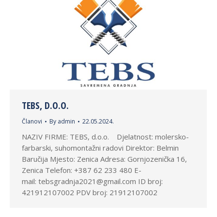
TEBS, D.O.O.
Članovi
By
admin
22.05.2024.
NAZIV FIRME: TEBS, d.o.o. Djelatnost: molersko-
farbarski, suhomontažni radovi Direktor: Belmin
Baručija Mjesto: Zenica Adresa: Gornjozenička 16,
Zenica Telefon: +387 62 233 480 E-
mail: tebsgradnja2021@gmail.com ID broj:
421912107002 PDV broj: 21912107002