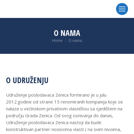
O NAMA
You are here:
Home
O nama
O UDRUŽENJU
Udruženje poslodavaca Zenica formirano je u julu
2012.godine od strane 15 renomiranih kompanija koje se
nalaze u većinskom privatnom vlasništvu sa sjedištem na
području Grada Zenica. Od svog osnivanja do danas,
Udruženje poslodavaca Zenica nastoji da bude
konstruktivan partner nosiocima vlasti ( na svim nivoima,