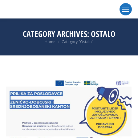
CATEGORY ARCHIVES:
OSTALO
You are here:
Home
Category "Ostalo"