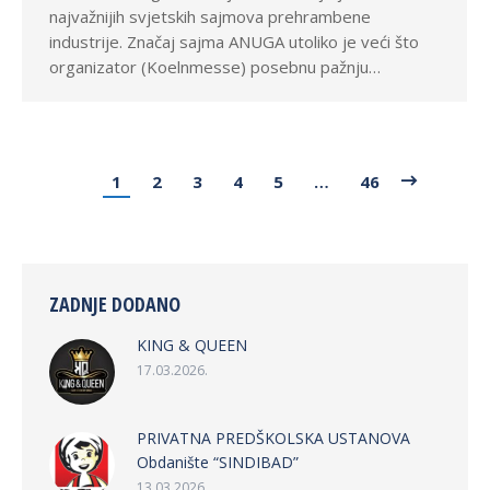
najvažnijih svjetskih sajmova prehrambene
industrije. Značaj sajma ANUGA utoliko je veći što
organizator (Koelnmesse) posebnu pažnju…
1
2
3
4
5
…
46
ZADNJE DODANO
KING & QUEEN
17.03.2026.
PRIVATNA PREDŠKOLSKA USTANOVA
Obdanište “SINDIBAD”
13.03.2026.