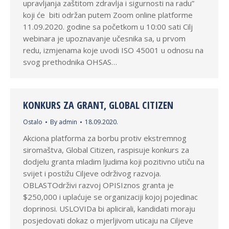
upravljanja zaštitom zdravlja i sigurnosti na radu”
koji će biti održan putem Zoom online platforme
11.09.2020. godine sa početkom u 10:00 sati Cilj
webinara je upoznavanje učesnika sa, u prvom
redu, izmjenama koje uvodi ISO 45001 u odnosu na
svog prethodnika OHSAS…
KONKURS ZA GRANT, GLOBAL CITIZEN
Ostalo
By
admin
18.09.2020.
Akciona platforma za borbu protiv ekstremnog
siromaštva, Global Citizen, raspisuje konkurs za
dodjelu granta mladim ljudima koji pozitivno utiču na
svijet i postižu Ciljeve održivog razvoja.
OBLASTOdrživi razvoj OPISIznos granta je
$250,000 i uplaćuje se organizaciji kojoj pojedinac
doprinosi. USLOVIDa bi aplicirali, kandidati moraju
posjedovati dokaz o mjerljivom uticaju na Ciljeve