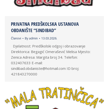
PRIVATNA PREDŠKOLSKA USTANOVA
OBDANIŠTE “SINDIBAD”
Članovi
By
admin
13.03.2026.
Djelatnost: Predškolski odgoj i obrazovanje
Direktorica: Begagić Omerašević Melisa Mjesto:
Zenica Adresa: Margita broj 34. Telefon:
032407633 E-mail:
sindibad.obdaniste@hotmail.com ID broj:
421843270000