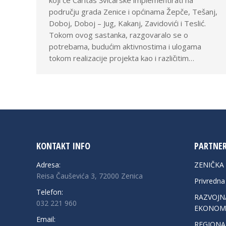
koji će Caritas Švicarske implementirati na
području grada Zenice i općinama Žepče, Tešanj,
Doboj, Doboj – Jug, Kakanj, Zavidovići i Teslić.
Tokom ovog sastanka, razgovaralo se o
potrebama, budućim aktivnostima i ulogama
tokom realizacije projekta kao i različitim…
KONTAKT INFO
PARTNER
Adresa:
ZENIČKA
Reisa Čauševića 3, 72000 Zenica
Privredn
Telefon:
RAZVOJNA
032 221 960
EKONOMS
Email:
REGIONA