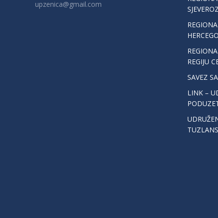
upzenica@gmail.com
SJEVERO
REGIONA
HERCEGO
REGIONA
REGIJU C
SAVEZ S
LINK – U
PODUZET
UDRUŽEN
TUZLAN