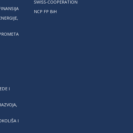
SWISS-COOPERATION
INANSIJA
NCP FP BiH
NERGIJE,
 PROMETA
EDE I
AZVOJA,
KOLIŠA I