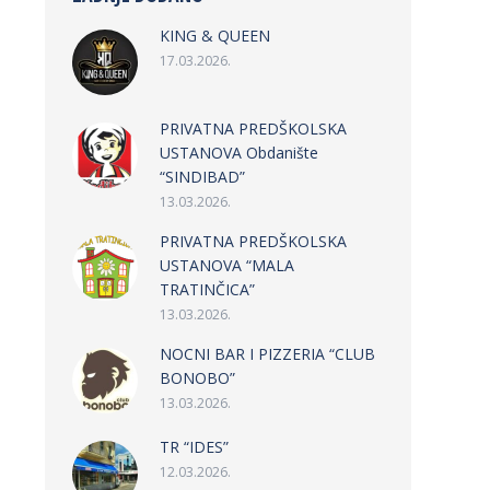
KING & QUEEN
17.03.2026.
PRIVATNA PREDŠKOLSKA
USTANOVA Obdanište
“SINDIBAD”
13.03.2026.
PRIVATNA PREDŠKOLSKA
USTANOVA “MALA
TRATINČICA”
13.03.2026.
NOCNI BAR I PIZZERIA “CLUB
BONOBO”
13.03.2026.
TR “IDES”
12.03.2026.