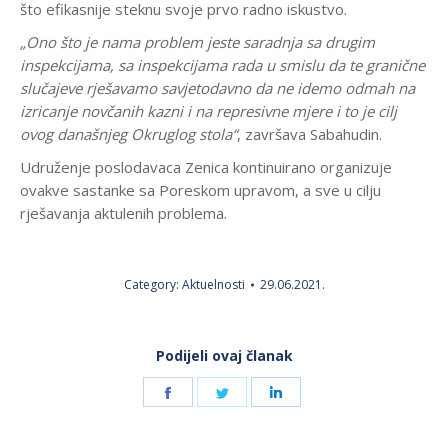
što efikasnije steknu svoje prvo radno iskustvo.
„Ono što je nama problem jeste saradnja sa drugim
inspekcijama, sa inspekcijama rada u smislu da te granične
slučajeve rješavamo savjetodavno da ne idemo odmah na
izricanje novčanih kazni i na represivne mjere i to je cilj
ovog današnjeg Okruglog stola“
, završava Sabahudin.
Udruženje poslodavaca Zenica kontinuirano organizuje
ovakve sastanke sa Poreskom upravom, a sve u cilju
rješavanja aktulenih problema.
Category:
Aktuelnosti
29.06.2021.
Podijeli ovaj članak
Share
Share
Share
on
on
on