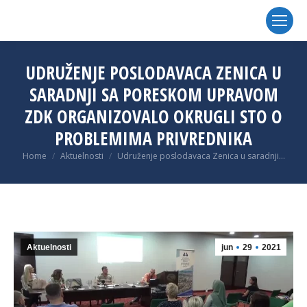
UDRUŽENJE POSLODAVACA ZENICA U
SARADNJI SA PORESKOM UPRAVOM
ZDK ORGANIZOVALO OKRUGLI STO O
PROBLEMIMA PRIVREDNIKA
You are here:
Home
Aktuelnosti
Udruženje poslodavaca Zenica u saradnji…
Aktuelnosti
jun
29
2021