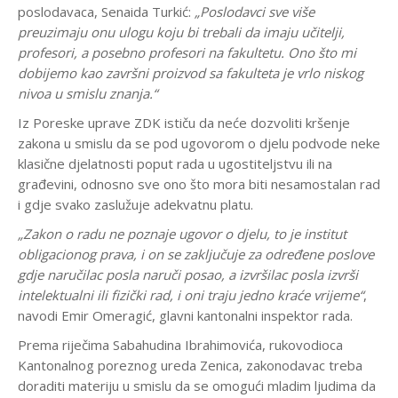
poslodavaca, Senaida Turkić:
„Poslodavci sve više
preuzimaju onu ulogu koju bi trebali da imaju učitelji,
profesori, a posebno profesori na fakultetu. Ono što mi
dobijemo kao završni proizvod sa fakulteta je vrlo niskog
nivoa u smislu znanja.“
Iz Poreske uprave ZDK ističu da neće dozvoliti kršenje
zakona u smislu da se pod ugovorom o djelu podvode neke
klasične djelatnosti poput rada u ugostiteljstvu ili na
građevini, odnosno sve ono što mora biti nesamostalan rad
i gdje svako zaslužuje adekvatnu platu.
„Zakon o radu ne poznaje ugovor o djelu, to je institut
obligacionog prava, i on se zaključuje za određene poslove
gdje naručilac posla naruči posao, a izvršilac posla izvrši
intelektualni ili fizički rad, i oni traju jedno kraće vrijeme“
,
navodi Emir Omeragić, glavni kantonalni inspektor rada.
Prema riječima Sabahudina Ibrahimovića, rukovodioca
Kantonalnog poreznog ureda Zenica, zakonodavac treba
doraditi materiju u smislu da se omogući mladim ljudima da