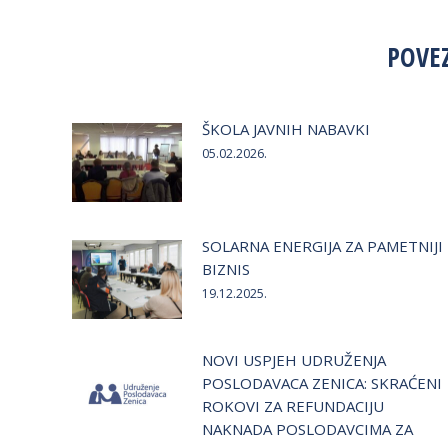
F
POVE
ŠKOLA JAVNIH NABAVKI
05.02.2026.
SOLARNA ENERGIJA ZA PAMETNIJI
BIZNIS
19.12.2025.
NOVI USPJEH UDRUŽENJA
POSLODAVACA ZENICA: SKRAĆENI
ROKOVI ZA REFUNDACIJU
NAKNADA POSLODAVCIMA ZA