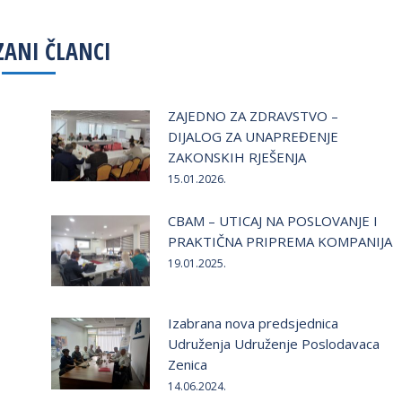
acebook
Twitter
LinkedIn
ZANI ČLANCI
ZAJEDNO ZA ZDRAVSTVO –
DIJALOG ZA UNAPREĐENJE
ZAKONSKIH RJEŠENJA
15.01.2026.
CBAM – UTICAJ NA POSLOVANJE I
PRAKTIČNA PRIPREMA KOMPANIJA
19.01.2025.
Izabrana nova predsjednica
Udruženja Udruženje Poslodavaca
Zenica
14.06.2024.