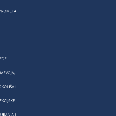
 PROMETA
EDE I
AZVOJA,
KOLIŠA I
EKCIJSKE
URANJA I