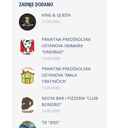
ZADNJE DODANO
KING & QUEEN
17.03.2026.
PRIVATNA PREDŠKOLSKA
USTANOVA Obdanište
“SINDIBAD”
13.03.2026.
PRIVATNA PREDŠKOLSKA
USTANOVA “MALA
TRATINČICA”
13.03.2026.
NOCNI BAR I PIZZERIA “CLUB
BONOBO”
13.03.2026.
TR “IDES”