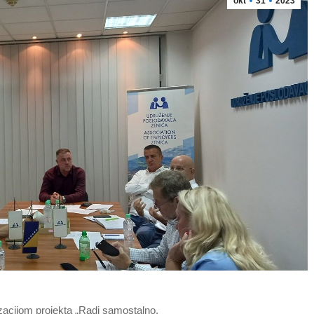
okt
31
2023
zacijom projekta „Radi samostalno,