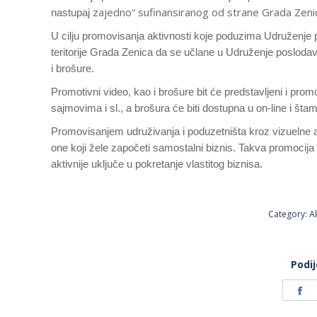
zajedno“ sufinansiranog od strane Grada Zeni
nastupaj
U cilju promovisanja aktivnosti koje poduzima Udruženje 
teritorije Grada Zenica da se učlane u Udruženje poslod
i brošure.
Promotivni video, kao i brošure bit će predstavljeni i pr
sajmovima i sl., a brošura će biti dostupna u on-line i štam
Promovisanjem udruživanja i poduzetništa kroz vizuelne a
one koji žele započeti samostalni biznis. Takva promocija
aktivnije uključe u pokretanje vlastitog biznisa.
Category:
A
Podij
S
o