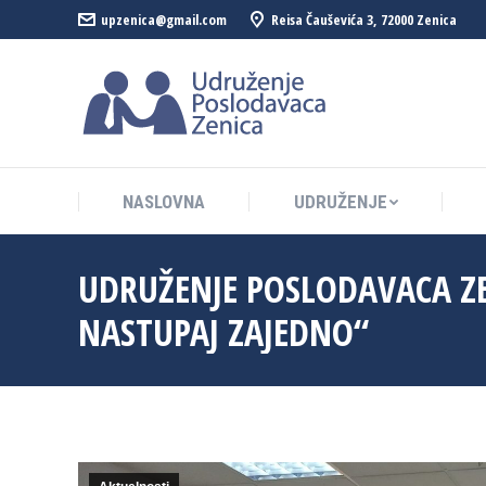
upzenica@gmail.com
Reisa Čauševića 3, 72000 Zenica
NASLOVNA
UDRUŽENJE
NASLOVNA
UDRUŽENJE
UDRUŽENJE POSLODAVACA ZE
NASTUPAJ ZAJEDNO“