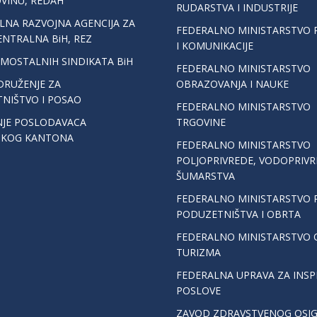
VINU, REDAH
RUDARSTVA I INDUSTRIJE
LNA RAZVOJNA AGENCIJA ZA
FEDERALNO MINISTARSTVO
ENTRALNA BiH, REZ
I KOMUNIKACIJE
AMOSTALNIH SINDIKATA BiH
FEDERALNO MINISTARSTVO
DRUŽENJE ZA
OBRAZOVANJA I NAUKE
NIŠTVO I POSAO
FEDERALNO MINISTARSTVO
JE POSLODAVACA
TRGOVINE
SKOG KANTONA
FEDERALNO MINISTARSTVO
POLJOPRIVREDE, VODOPRIVR
ŠUMARSTVA
FEDERALNO MINISTARSTVO R
PODUZETNIŠTVA I OBRTA
FEDERALNO MINISTARSTVO O
TURIZMA
FEDERALNA UPRAVA ZA INSP
POSLOVE
ZAVOD ZDRAVSTVENOG OSIG