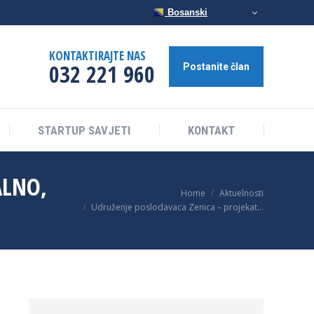
Bosanski
STARTUP SAVJETI
KONTAKT
KONTAKTIRAJTE NAS
032 221 960
Postanite član
STARTUP SAVJETI
KONTAKT
ALNO,
You are here:
Home
Aktuelnosti
Udruženje poslodavaca Zenica – projekat…