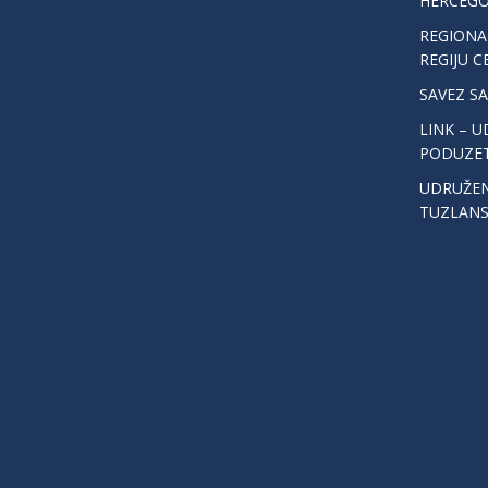
HERCEGO
REGIONA
REGIJU C
SAVEZ S
LINK – U
PODUZET
UDRUŽEN
TUZLAN