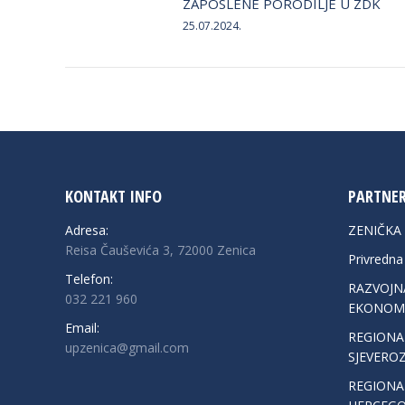
ZAPOSLENE PORODILJE U ZDK
25.07.2024.
KONTAKT INFO
PARTNER
Adresa:
ZENIČKA
Reisa Čauševića 3, 72000 Zenica
Privredn
Telefon:
RAZVOJNA
032 221 960
EKONOMS
Email:
REGIONA
upzenica@gmail.com
SJEVERO
REGIONA