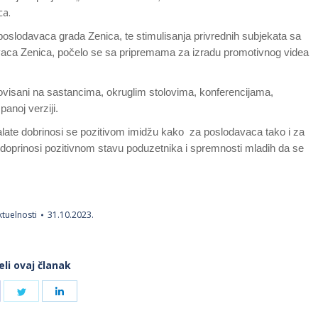
ca.
poslodavaca grada Zenica, te stimulisanja privrednih subjekata sa
avaca Zenica, počelo se sa pripremama za izradu promotivnog videa
omovisani na sastancima, okruglim stolovima, konferencijama,
panoj verziji.
late dobrinosi se pozitivom imidžu kako za poslodavaca tako i za
 doprinosi pozitivnom stavu poduzetnika i spremnosti mladih da se
ktuelnosti
31.10.2023.
eli ovaj članak
hare
Share
Share
n
on
on