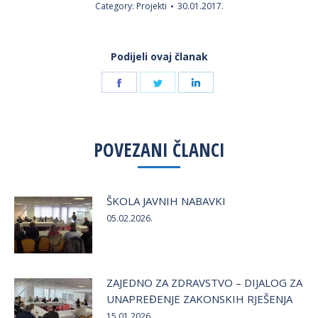
Category:
Projekti
30.01.2017.
Podijeli ovaj članak
Share
Share
Share
on
on
on
Facebook
Twitter
LinkedIn
POVEZANI ČLANCI
ŠKOLA JAVNIH NABAVKI
05.02.2026.
ZAJEDNO ZA ZDRAVSTVO – DIJALOG ZA
UNAPREĐENJE ZAKONSKIH RJEŠENJA
15.01.2026.