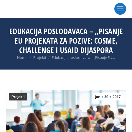
EDUKACIJA POSLODAVACA – „PISANJE
EU PROJEKATA ZA POZIVE: COSME,
CHALLENGE I USAID DIJASPORA
You are here:
Home
Projekti
Edukacija poslodavaca – „Pisanje EU…
Projekti
jan
30
2017